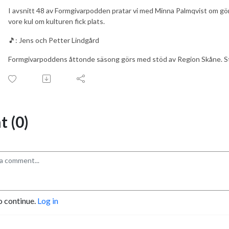
I avsnitt 48 av Formgivarpodden pratar vi med Minna Palmqvist om göra
vore kul om kulturen fick plats.
🎵: Jens och Petter Lindgård
Formgivarpoddens åttonde säsong görs med stöd av Region Skåne. Sto
 (0)
o continue.
Log in