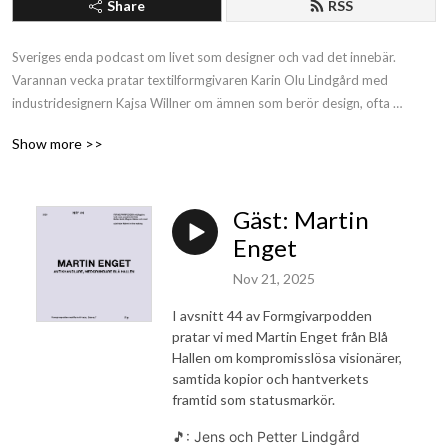
Share
RSS
Sveriges enda podcast om livet som designer och vad det innebär. 
Varannan vecka pratar textilformgivaren Karin Olu Lindgård med 
industridesignern Kajsa Willner om ämnen som berör design, ofta 
tillsammans med inbjudna gäster. Syftet med podden är att bredda 
Show more >>
synen på design och designerns roll i samhället idag inför allmänheten 
men också att öppna upp en ganska sluten bransch genom samtal med 
olika formgivare inom olika discipliner och genrer som ger sin syn på vad 
Gäst: Martin
design är, kan vara och bör vara i en samtida kontext.

Enget
Profilbild: Joen Bergenrud

Nov 21, 2025
Jingel: Stargazer av Jens Lindgård och Petter Lindgård
I avsnitt 44 av Formgivarpodden
pratar vi med Martin Enget från Blå
Hallen om kompromisslösa visionärer,
samtida kopior och hantverkets
framtid som statusmarkör.
🎵: Jens och Petter Lindgård