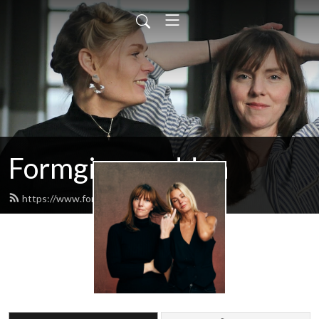
Formgivarpodden
https://www.formgivarpodden.com/feed.xml